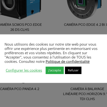
AMÉRA SCMOS PCO.EDGE
CAMÉRA PCO.EDGE 4.2 BI 
26 DS CLHS
Nous utilisons des cookies sur notre site web pour vous
offrir une expérience plus pertinente en mémorisant vos
préférences et vos visites répétées. En cliquant sur
"Accepter", vous consentez à l'utilisation de TOUS les
cookies. Consultez notre
Politique de confidentialité
Configurer les cookies
J'accepte
Refuser
CAMÉRA PCO.PANDA 4.2
CAMÉRA À BALAYAGE
LINÉAIRE PCO.HORIZON 9.1
TDI CLHS