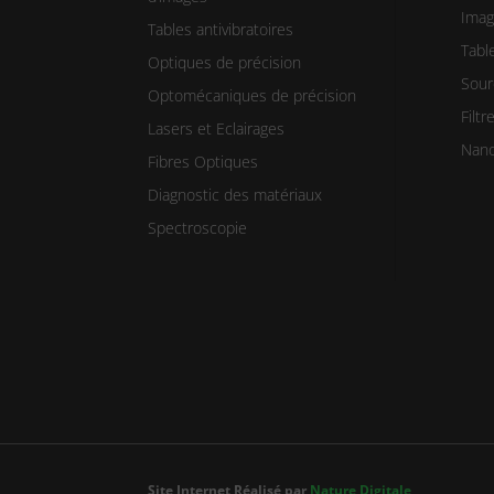
Imag
Tables antivibratoires
Table
Optiques de précision
Sour
Optomécaniques de précision
Filt
Lasers et Eclairages
Nano
Fibres Optiques
Diagnostic des matériaux
Spectroscopie
Site Internet Réalisé par
Nature Digitale