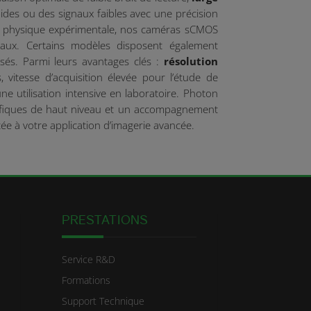
ides ou des signaux faibles avec une précision
 la physique expérimentale, nos caméras sCMOS
taux. Certains modèles disposent également
lisés. Parmi leurs avantages clés :
résolution
, vitesse d’acquisition élevée pour l’étude de
une utilisation intensive en laboratoire. Photon
ntifiques de haut niveau et un accompagnement
e à votre application d’imagerie avancée.
PRESTATIONS
Service R&D
Formations
Support Technique