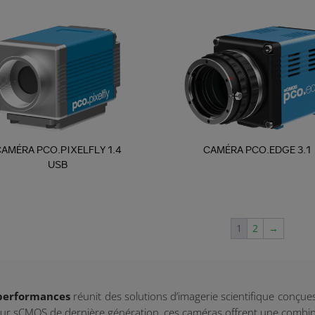
AMÉRA PCO.PIXELFLY 1.4
CAMÉRA PCO.EDGE 3.1
USB
1
2
→
performances
réunit des solutions d’imagerie scientifique conçue
r sCMOS de dernière génération, ces caméras offrent une combinai