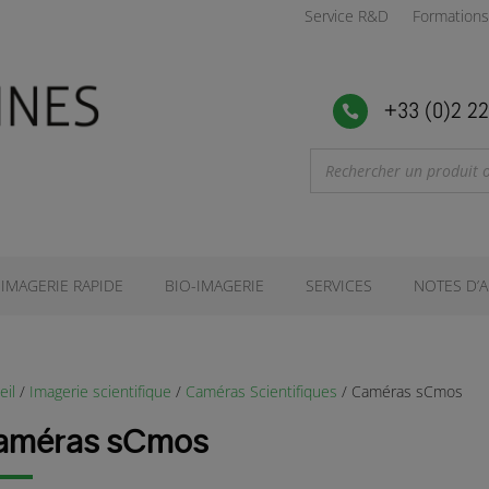
Service R&D
Formations
+33 (0)2 22

IMAGERIE RAPIDE
BIO-IMAGERIE
SERVICES
NOTES D’A
eil
/
Imagerie scientifique
/
Caméras Scientifiques
/ Caméras sCmos
améras sCmos