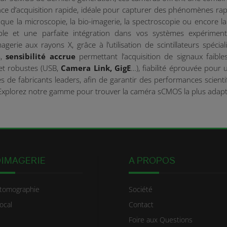
nce d’acquisition rapide, idéale pour capturer des phénomènes rap
 que la microscopie, la bio-imagerie, la spectroscopie ou encore
ble et une parfaite intégration dans vos systèmes expérimen
gerie aux rayons X, grâce à l’utilisation de scintillateurs spécia
s,
sensibilité accrue
permettant l’acquisition de signaux faibles
et robustes (USB,
Camera Link, GigE
…), fiabilité éprouvée pour 
s de fabricants leaders, afin de garantir des performances scie
Explorez notre gamme pour trouver la caméra sCMOS la plus adapté
OIMAGERIE
A PROPOS
tomographie
Société
ocal
Contact
Foire aux Questions