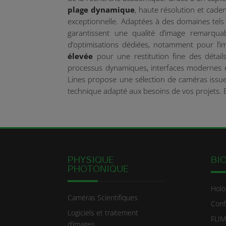
plage dynamique
, haute résolution et cade
exceptionnelle. Adaptées à des domaines tels
garantissent une qualité d’image remarqua
d’optimisations dédiées, notamment pour l’ima
élevée
pour une restitution fine des détail
processus dynamiques, interfaces modernes 
Lines propose une sélection de caméras issue
technique adapté aux besoins de vos projets. 
PHYSIQUE
BI
PHOTONIQUE
Holo
Caméras Scientifiques
Conf
Logiciels et traitement
FLIM
d’images