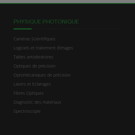
PHYSIQUE PHOTONIQUE
Caméras Scientifiques
Logiciels et traitement d’images
Tables antivibratoires
Optiques de précision
Optomécaniques de précision
Lasers et Eclairages
Fibres Optiques
Diagnostic des matériaux
Spectroscopie