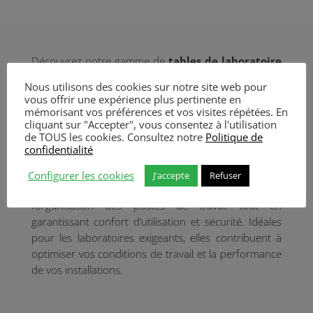
Découvrez notre gamme de
tables de laboratoire
conçues pour offrir
robustesse, stabilité et
Nous utilisons des cookies sur notre site web pour
ergonomie
dans vos environnements scientifiques
vous offrir une expérience plus pertinente en
et techniques. Adaptées à de nombreuses
mémorisant vos préférences et vos visites répétées. En
cliquant sur "Accepter", vous consentez à l'utilisation
applications en
recherche scientifique, industrie,
de TOUS les cookies. Consultez notre
Politique de
microscopie
et
analyse expérimentale
, les
confidentialité
tables de laboratoire
assurent un support fiable
pour vos équipements et instruments. Grâce à leur
Configurer les cookies
J'accepte
Refuser
conception durable et fonctionnelle, elles facilitent
l’organisation des postes de travail tout en
garantissant confort d’utilisation et sécurité. Idéales
pour les laboratoires exigeants, elles contribuent à
optimiser vos conditions de travail et la performance
de vos installations.