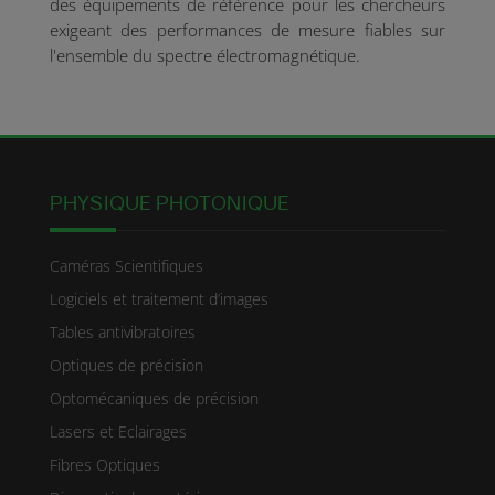
des équipements de référence pour les chercheurs
exigeant des performances de mesure fiables sur
l'ensemble du spectre électromagnétique.
PHYSIQUE PHOTONIQUE
Caméras Scientifiques
Logiciels et traitement d’images
Tables antivibratoires
Optiques de précision
Optomécaniques de précision
Lasers et Eclairages
Fibres Optiques