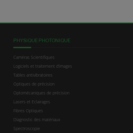
PHYSIQUE PHOTONIQUE
Caméras Scientifiques
Logiciels et traitement d’images
Tables antivibratoires
Optiques de précision
Optomécaniques de précision
Lasers et Eclairages
Fibres Optiques
Diagnostic des matériaux
Spectroscopie