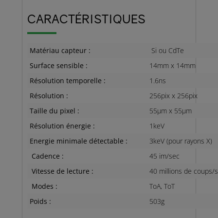
CARACTÉRISTIQUES
Matériau capteur :
Si ou CdTe
Surface sensible :
14mm x 14mm
Résolution temporelle :
1.6ns
Résolution :
256pix x 256pix
Taille du pixel :
55µm x 55µm
Résolution énergie :
1keV
Energie minimale détectable :
3keV (pour rayons X)
Cadence :
45 im/sec
Vitesse de lecture :
40 millions de coups/
Modes :
ToA, ToT
Poids :
503g