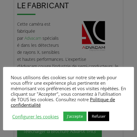
LE FABRICANT
Cette caméra est
fabriquée
par
Advacam
spécialis
é dans les détecteurs
de rayons X, sensibles
et hautes performances. L’expertise
d’Advacam
couvre l’industrie de semi-conducteurs, le
micro-packaging, les caméras d’imagerie des
Nous utilisons des cookies sur notre site web pour
radiations, …
vous offrir une expérience plus pertinente en
mémorisant vos préférences et vos visites répétées. En
Advacam commercialise la technologie
Medipix
cliquant sur "Accepter", vous consentez à l'utilisation
développé au CERN
.
de TOUS les cookies. Consultez notre
Politique de
confidentialité
Photon Lines SAS est le distributeur exclusif de ces
Configurer les cookies
J'accepte
Refuser
caméras en France.
Télécharger la Brochure AdvaPIX TPX3