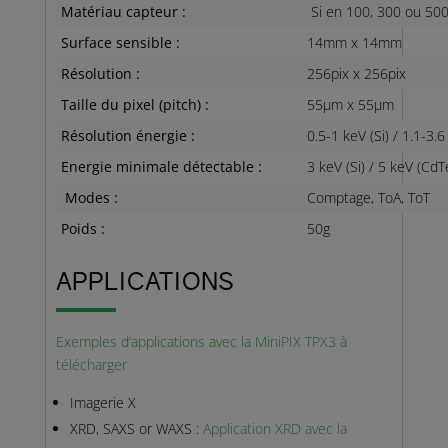
Matériau capteur :
Si en 100, 300 ou 5
Surface sensible :
14mm x 14mm
Résolution :
256pix x 256pix
Taille du pixel (pitch) :
55µm x 55µm
Résolution énergie :
0.5-1 keV (Si) / 1.1-3.6
Energie minimale détectable :
3 keV (Si) / 5 keV (CdT
Modes :
Comptage, ToA, ToT
Poids :
50g
APPLICATIONS
Exemples d’applications avec la MiniPIX TPX3 à
télécharger
Imagerie X
XRD, SAXS or WAXS :
Application XRD avec la