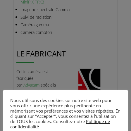
MiniPIX TPX3
Imagerie spectrale Gamma
Suivi de radiation
Caméra gamma
Caméra compton
LE FABRICANT
Cette caméra est
fabriquée
par
Advacam
spécialis
é dans les détecteurs
de rayons X, sensibles
Nous utilisons des cookies sur notre site web pour
et hautes performances. L’expertise
vous offrir une expérience plus pertinente en
mémorisant vos préférences et vos visites répétées. En
d’Advacam
couvre l’industrie de semi-conducteurs, le
cliquant sur "Accepter", vous consentez à l'utilisation
micro-packaging, les caméras d’imagerie des
de TOUS les cookies. Consultez notre
Politique de
radiations, …
confidentialité