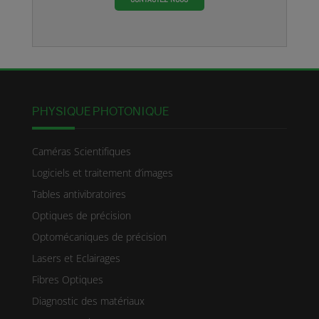
PHYSIQUE PHOTONIQUE
Caméras Scientifiques
Logiciels et traitement d’images
Tables antivibratoires
Optiques de précision
Optomécaniques de précision
Lasers et Eclairages
Fibres Optiques
Diagnostic des matériaux