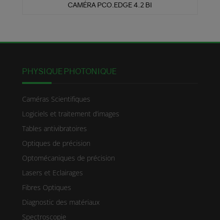
CAMÉRA PCO.EDGE 4.2 BI
PHYSIQUE PHOTONIQUE
Caméras Scientifiques
Logiciels et traitement d’images
Tables antivibratoires
Optiques de précision
Optomécaniques de précision
Lasers et Eclairages
Fibres Optiques
Diagnostic des matériaux
Spectroscopie