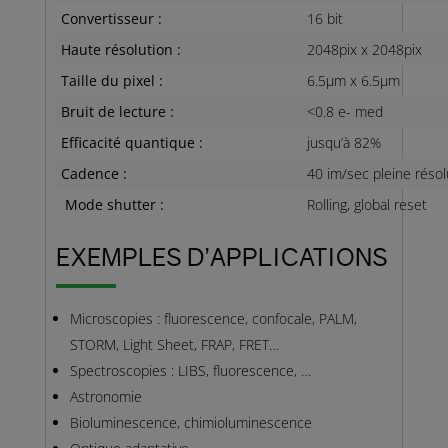
Convertisseur :
16 bit
Haute résolution :
2048pix x 2048pix
Taille du pixel :
6.5µm x 6.5µm
Bruit de lecture :
<0.8 e- med
Efficacité quantique :
jusqu’à 82%
Cadence :
40 im/sec pleine résol
Mode shutter :
Rolling, global reset
EXEMPLES D’APPLICATIONS
Microscopies : fluorescence, confocale, PALM,
STORM, Light Sheet, FRAP, FRET…
Spectroscopies : LIBS, fluorescence, …
Astronomie
Bioluminescence, chimioluminescence