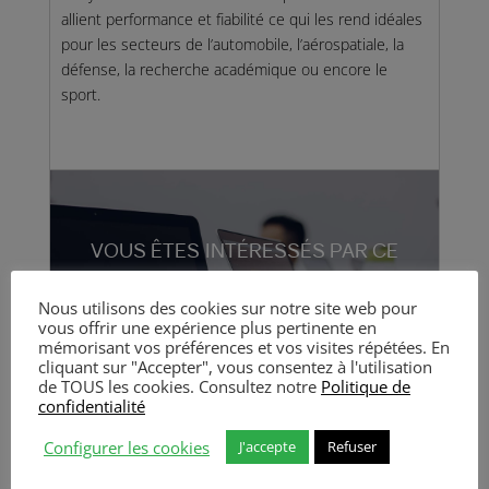
allient performance et fiabilité ce qui les rend idéales
pour les secteurs de l’automobile, l’aérospatiale, la
défense, la recherche académique ou encore le
sport.
VOUS ÊTES INTÉRESSÉS PAR CE
PRODUIT ?
Nous utilisons des cookies sur notre site web pour
vous offrir une expérience plus pertinente en
mémorisant vos préférences et vos visites répétées. En
CONTACTEZ-NOUS
cliquant sur "Accepter", vous consentez à l'utilisation
de TOUS les cookies. Consultez notre
Politique de
confidentialité
Configurer les cookies
J'accepte
Refuser
VOUS AIMEREZ PEUT-ÊTRE