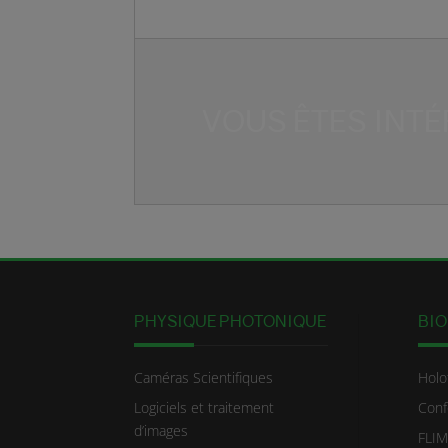
VOUS ÊTES INTÉ
PHYSIQUE PHOTONIQUE
BIO
Caméras Scientifiques
Holo
Logiciels et traitement
Conf
d’images
FLIM