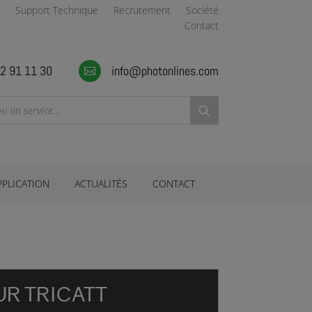
Support Technique
Recrutement
Société
Contact
2 91 11 30
info@photonlines.com

PPLICATION
ACTUALITÉS
CONTACT
UR TRICATT