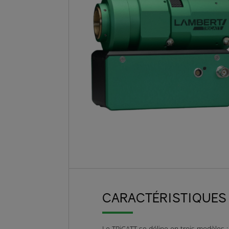
CARACTÉRISTIQUES 
Le TRiCATT se déline en trois modèles 