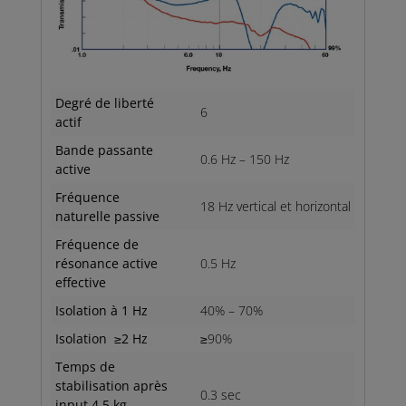
Degré de liberté
6
actif
Bande passante
0.6 Hz – 150 Hz
active
Fréquence
18 Hz vertical et horizontal
naturelle passive
Fréquence de
résonance active
0.5 Hz
effective
Isolation à 1 Hz
40% – 70%
Isolation ≥2 Hz
≥90%
Temps de
stabilisation après
0.3 sec
input 4.5 kg