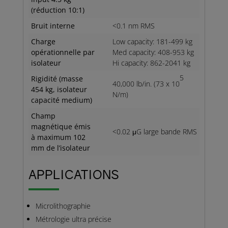
(réduction 10:1)
Bruit interne
<0.1 nm RMS
Charge
Low capacity: 181-499 kg
opérationnelle par
Med capacity: 408-953 kg
isolateur
Hi capacity: 862-2041 kg
5
Rigidité (masse
40,000 lb/in. (73 x 10
454 kg, isolateur
N/m)
capacité medium)
Champ
magnétique émis
<0.02 μG large bande RMS
à maximum 102
mm de l’isolateur
APPLICATIONS
Microlithographie
Métrologie ultra précise