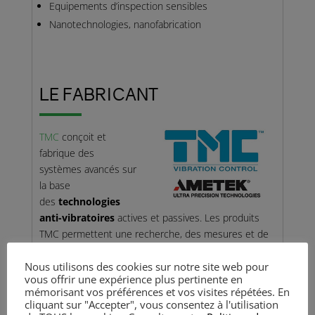
Equipements d’inspection sensibles
Nanotechnologies, nanofabrication
LE FABRICANT
TMC
conçoit et
fabrique des
systèmes avancés sur
la base
des
technologies
anti-vibratoires
actives et passives. Les produits
TMC permettent une recherche, des mesures et de
la fabrication à
très haute précision
dans les
Nous utilisons des cookies sur notre site web pour
domaines de la photonique, des sciences de la vie et
vous offrir une expérience plus pertinente en
des nanotechnologies.
mémorisant vos préférences et vos visites répétées. En
cliquant sur "Accepter", vous consentez à l'utilisation
Photon Lines SAS est le distributeur exclusif de ce