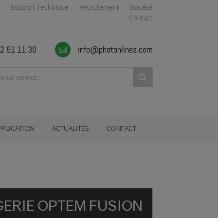
Support Technique
Recrutement
Société
Contact
2 91 11 30
info@photonlines.com

PPLICATION
ACTUALITÉS
CONTACT
ERIE OPTEM FUSION