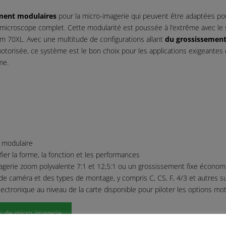
ment modulaires
pour la micro-imagerie qui peuvent être adaptées pou
 microscope complet. Cette modularité est poussée à l’extrême avec le
om 70XL. Avec une multitude de configurations allant
du grossissement
 motorisée, ce système est le bon choix pour les applications exigeante
me.
e modulaire
r la forme, la fonction et les performances
imagerie zoom polyvalente 7:1 et 12,5:1 ou un grossissement fixe écono
 de caméra et des types de montage, y compris C, CS, F, 4/3 et autres s
ectronique au niveau de la carte disponible pour piloter les options mo
 de micro-imagerie