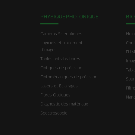
PHYSIQUE PHOTONIQUE
BIO
Caméras Scientifiques
Holo
Logiciels et traitement
Conf
d’images
FLIM
Tables antivibratoires
Imag
Optiques de précision
Table
Optomécaniques de précision
Sour
Lasers et Eclairages
Filt
Fibres Optiques
Nano
Diagnostic des matériaux
Spectroscopie