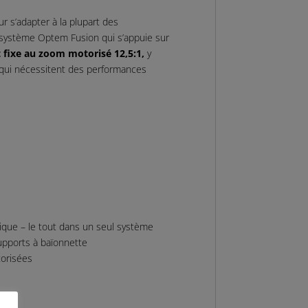
r s’adapter à la plupart des
 système Optem Fusion qui s’appuie sur
 fixe au zoom motorisé 12,5:1,
y
s qui nécessitent des performances
mique – le tout dans un seul système
upports à baïonnette
torisées