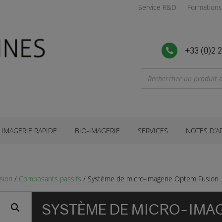
Service R&D
Formations
+33 (0)2 2

IMAGERIE RAPIDE
BIO-IMAGERIE
SERVICES
NOTES D’A
sion
/
Composants passifs
/ Système de micro-imagerie Optem Fusion
SYSTÈME DE MICRO-IMAG