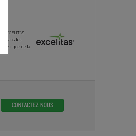
q – EXCELITAS
ons dans les
, ainsi que de la
CONTACTEZ-NOUS