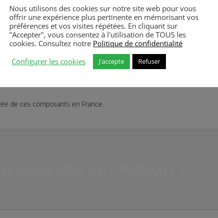
Nous utilisons des cookies sur notre site web pour vous
offrir une expérience plus pertinente en mémorisant vos
préférences et vos visites répétées. En cliquant sur
"Accepter", vous consentez à l'utilisation de TOUS les
cookies. Consultez notre
Politique de confidentialité
st devenu une référence majeure dans le domaine de l’optique. Qiopti
Configurer les cookies
J'accepte
Refuser
 solutions photoniques pour un large éventail de marchés et d’applicati
la vie, de la fabrication industrielle, de la défense et de l’aérospatiale
grée de ces composants en France.
RESSÉS PAR CE PRODUIT ?