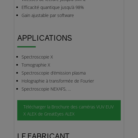
Efficacité quantique jusqu’à 98%
Gain ajustable par software
APPLICATIONS
Spectroscopie X
Tomographie X
Spectroscopie d’émission plasma
Holographie à transformée de Fourier
Spectroscopie NEXAFS, …
Télécharger la Brochure des caméras VUV EUV
X ALEX de GreatEyes ALEX
LE FABRICANT