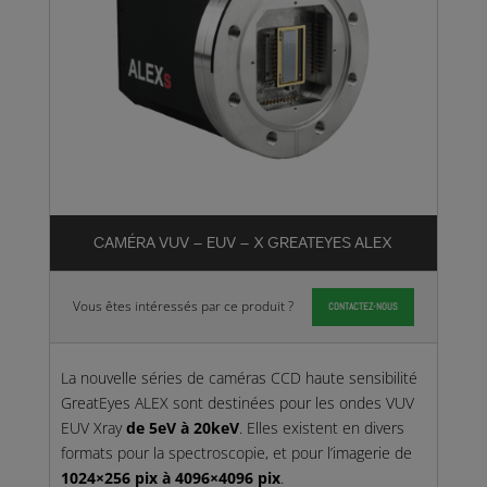
CAMÉRA VUV – EUV – X GREATEYES ALEX
Vous êtes intéressés par ce produit ?
CONTACTEZ-NOUS
La nouvelle séries de caméras CCD haute sensibilité
GreatEyes ALEX sont destinées pour les ondes
VUV
EUV Xray
de 5eV à 20keV
. Elles existent en divers
formats pour la spectroscopie, et pour l’imagerie de
1024×256 pix à 4096×4096 pix
.