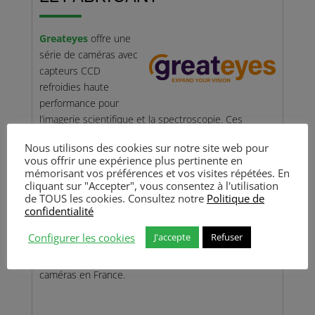
Greateyes
offre une
série de caméras avec
capteurs CCD
refroidies haute
performance pour
l’imagerie scientifique et la spectroscopie. Ces
capteurs couvrent une plage allant des UV
jusqu’au
Nous utilisons des cookies sur notre site web pour
proche infrarouge
(NIR).
Les caméras combinent
vous offrir une expérience plus pertinente en
une variété de capteurs CCD et des faibles niveaux
mémorisant vos préférences et vos visites répétées. En
de bruit pour une détection optimale des signaux
cliquant sur "Accepter", vous consentez à l'utilisation
de TOUS les cookies. Consultez notre
Politique de
très bas niveau de lumière. Elles peuvent être
confidentialité
utilisées pour une large gamme d’applications dans
les secteurs industriel et scientifique.
Configurer les cookies
J'accepte
Refuser
Photon Lines SAS est le distributeur exclusif de ces
caméras en France.