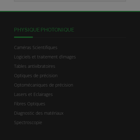
PHYSIQUE PHOTONIQUE
Caméras Scientifiques
Logiciels et traitement d’images
Tables antivibratoires
Optiques de précision
Optomécaniques de précision
Lasers et Eclairages
Fibres Optiques
Diagnostic des matériaux
Spectroscopie