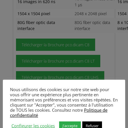
16 images in 620 ns
16 im
1 µs
1504 x 1504 pixel
2048 x 2048 pixel
1504 
80G fiber optic data
80G fiber optic data
8 x 1
interface
interface
inter
Télécharger la Brochure pco.dicam C8
Télécharger la Brochure pco.dicam C8 LT
Télécharger la Brochure pco.dicam C8 UHS
Nous utilisons des cookies sur notre site web pour
vous offrir une expérience plus pertinente en
LE FABRICANT
mémorisant vos préférences et vos visites répétées. En
cliquant sur "Accepter", vous consentez à l'utilisation
de TOUS les cookies. Consultez notre
Politique de
confidentialité
Cette caméra est fabriquée par
Excelitas PCO
spécialiste en caméras scientifiques sensibles et
Configurer les cookies
J'accepte
Refuser