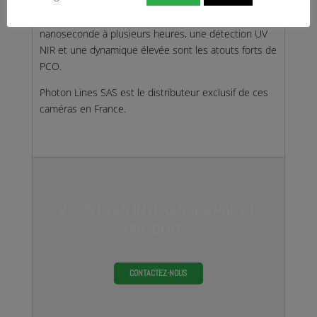
hautes performances. Un bruit de lecture faible, des
cadences élevées, des temps d’exposition allant de la
nanoseconde à plusieurs heures, une détection UV
NIR et une dynamique élevée sont les atouts forts de
PCO.
Photon Lines SAS est le distributeur exclusif de ces
caméras en France.
VOUS ÊTES INTÉRESSÉS PAR CE
PRODUIT ?
CONTACTEZ-NOUS