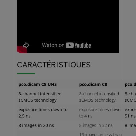
CARACTÉRISTIQUES
pco.dicam C8 UHS
pco.dicam C8
pco.
8-channel intensified
8-channel intensified
8-cha
sCMOS technology
sCMOS technology
sCMO
exposure times down to
exposure times down
expos
2.5 ns
to 4 ns
51 ns
8 images in 20 ns
8 images in 32 ns
8 ima
16 images in less than